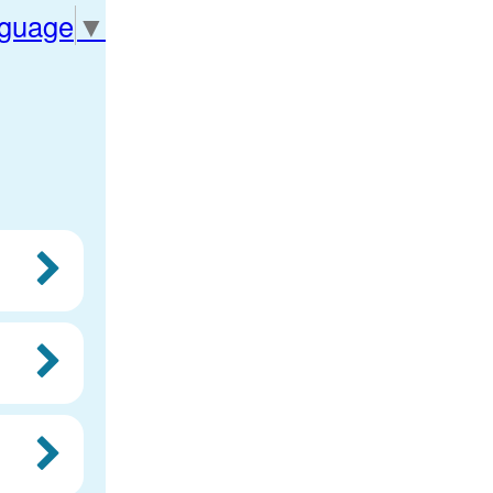
nguage
▼