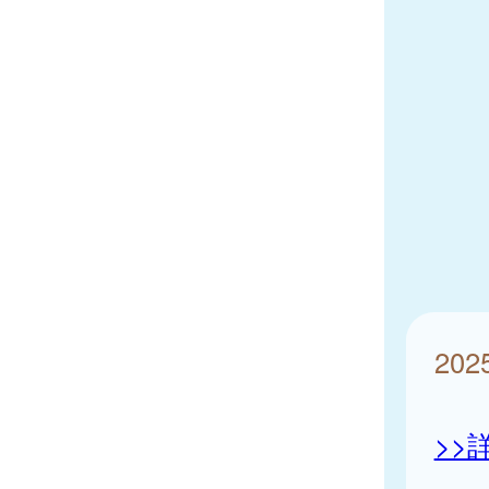
202
>>