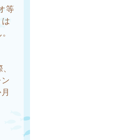
オ等
とは
ん。
際、
チン
か月
。