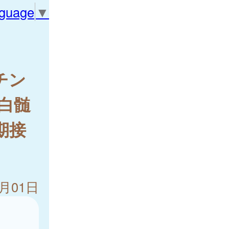
nguage
▼
チン
白髄
期接
4月01日