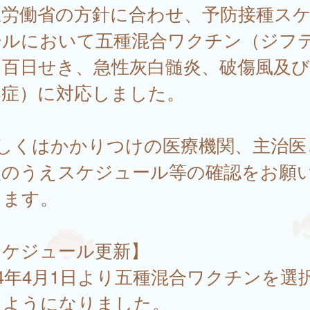
生労働省の方針に合わせ、予防接種ス
ールにおいて五種混合ワクチン（ジフ
百日せき、急性灰白髄炎、破傷風及びH
染症）に対応しました。
詳しくはかかりつけの医療機関、主治医
談のうえスケジュール等の確認をお願
します。
スケジュール更新】
24年4月1日より五種混合ワクチンを選
るようになりました。