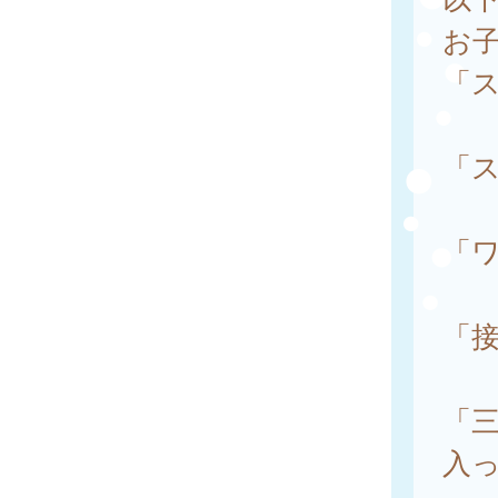
お
「
「
「
「
「
入