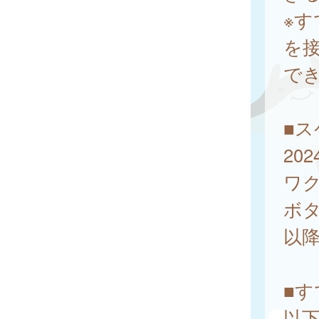
※
を
で
■
20
ワ
ボ
以
■
以