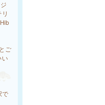
ケジ
テリ
ib
とご
いい
択で