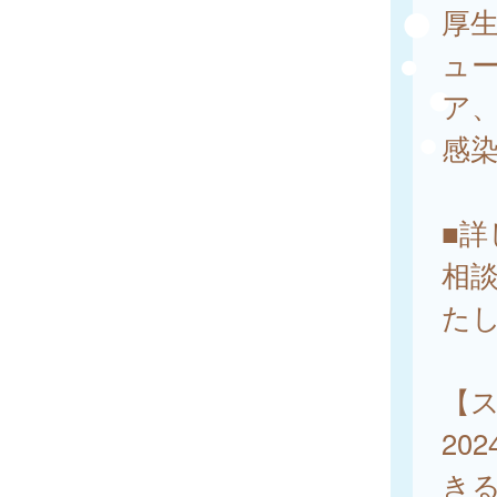
厚
ュ
ア、
感
■
相
た
【
20
き