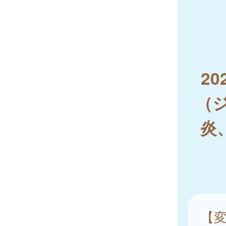
2
（
炎
【