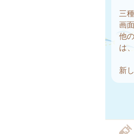
三
画
他
は
新