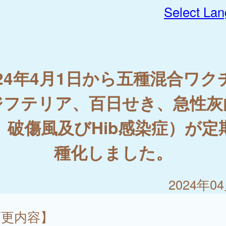
Select La
024年4月1日から五種混合ワク
ジフテリア、百日せき、急性灰
、破傷風及びHib感染症）が定
種化しました。
2024年0
変更内容】