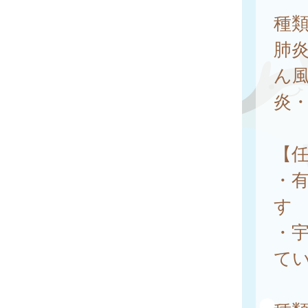
種
肺炎
ん風
炎・
【
・
す
・
て