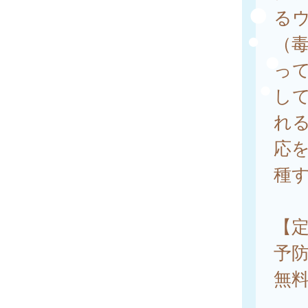
る
（
っ
し
れ
応
種
【
予
無