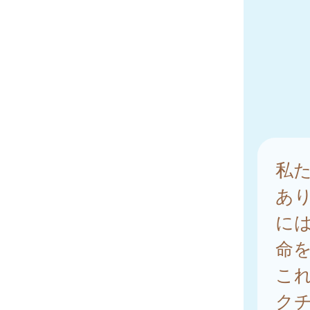
私
あ
に
命
こ
ク