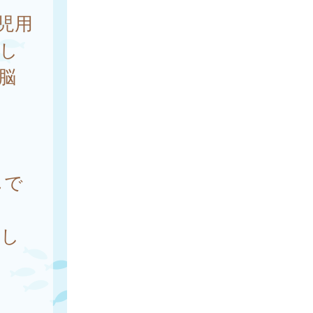
児用
麻し
脳
じで
成し