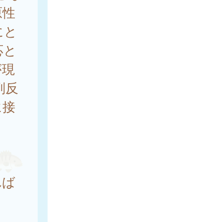
原性
にと
応と
が現
副反
に接
れば