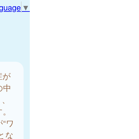
nguage
▼
症が
の中
り、
す。
“ワ
とな