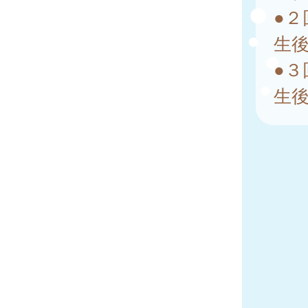
●２
生
●３
生