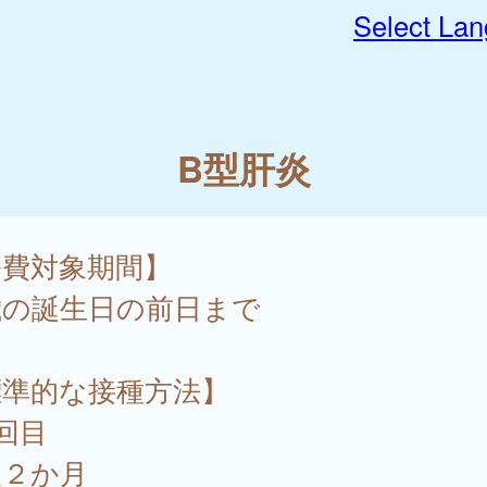
Select La
B型肝炎
公費対象期間】
歳の誕生日の前日まで
標準的な接種方法】
回目
後２か月