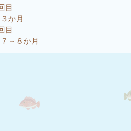
回目
後３か月
回目
後７～８か月