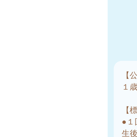
【
１
【
●１
生