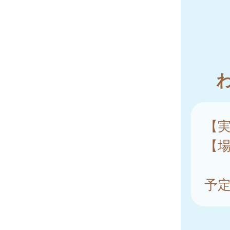
【
【
予