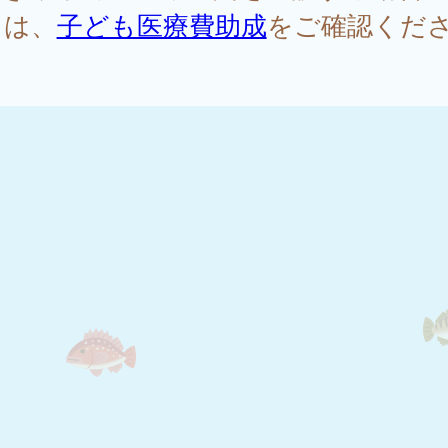
ては、
子ども医療費助成
をご確認くだ
。