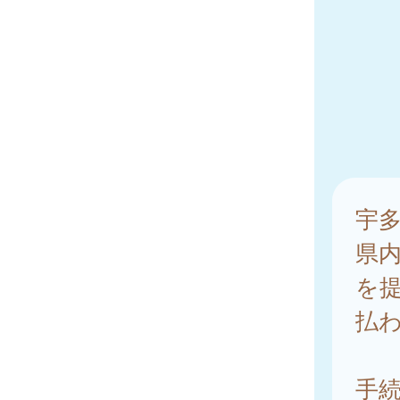
宇
県
を
払
手