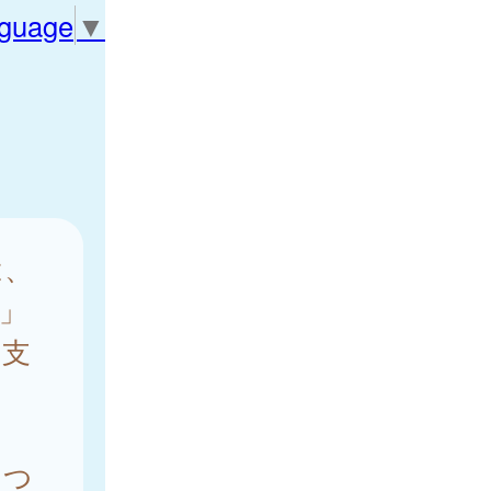
nguage
▼
は、
」
を支
につ