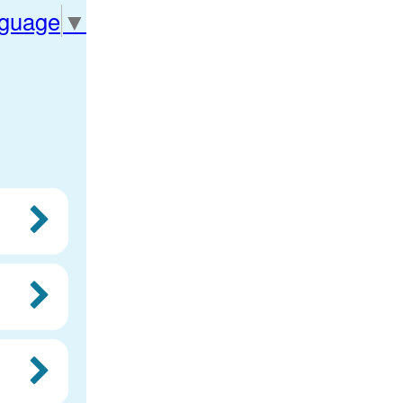
nguage
▼