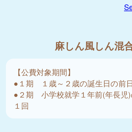
Se
麻しん風しん混
【公費対象期間】
●１期 １歳～２歳の誕生日の前
●２期 小学校就学１年前(年長児
１回